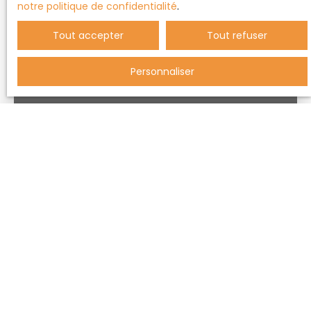
notre politique de confidentialité
.
Tout accepter
Tout refuser
Personnaliser
720 000
€
ENVIRONNEMENT
6
pièces
PRIVILEGIE
163
m²
Idéalement située sur
Pommiers 69480
le versant Ouest de
Pommiers, cette
maison
Voir l'annonce
contemporaine
récente allie élégance,
confort et luminosité.
De larges baies vitrées
ouvrent
généreusement les