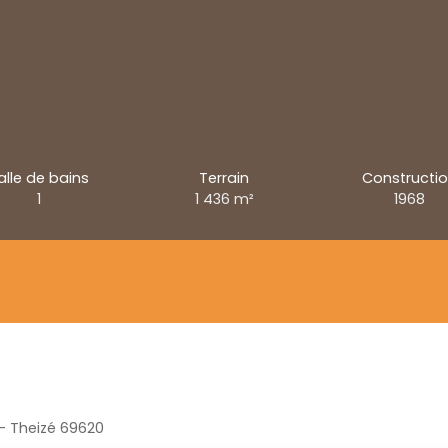
alle de bains
Terrain
Constructi
1
1 436
m²
1968
 - Theizé 69620