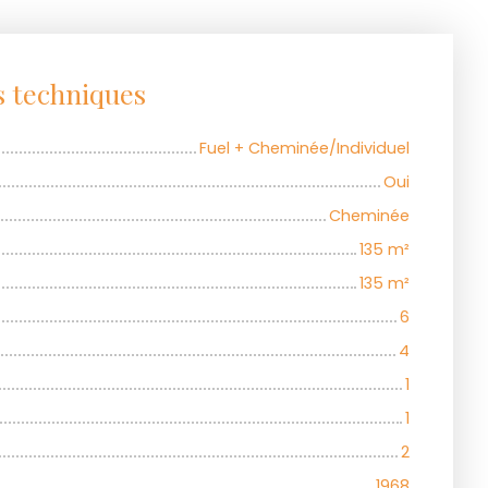
s techniques
Fuel + Cheminée/Individuel
Oui
Cheminée
135
m²
135
m²
6
4
1
1
2
1968