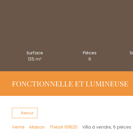
Surface
Pièces
S
135
m²
6
FONCTIONNELLE ET LUMINEUSE
Retour
Vente
Maison
Theizé 69620
Villa à vendre, 6 pièces