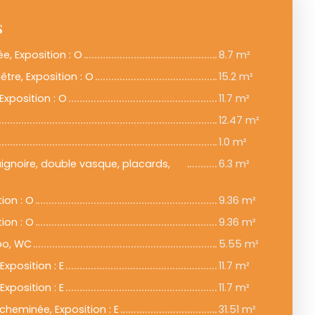
s
ée, Exposition : O
8.7 m²
tre, Exposition : O
15.2 m²
Exposition : O
11.7 m²
12.47 m²
1.0 m²
baignoire, double vasque, placards,
6.3 m²
ion : O
9.36 m²
ion : O
9.36 m²
abo, WC
5.55 m²
xposition : E
11.7 m²
xposition : E
11.7 m²
cheminée, Exposition : E
31.51 m²