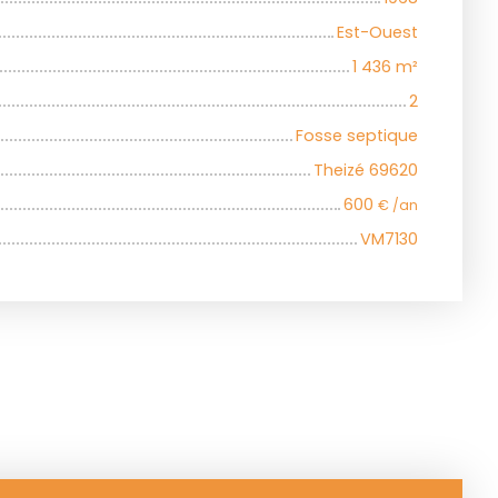
Est-Ouest
1 436
m²
2
Fosse septique
Theizé 69620
600
€ /an
VM7130