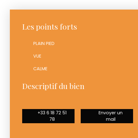
Les points forts
PLAIN PIED
VUE
CALME
Descriptif du bien
+33 6 18 72 51
Envoyer un
78
mail