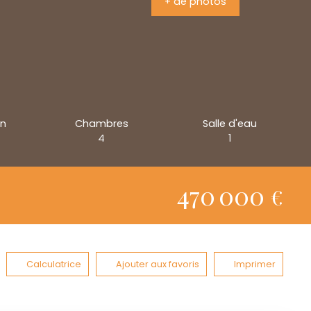
+ de photos
on
Chambres
Salle d'eau
4
1
470 000
€
Calculatrice
Ajouter aux favoris
Imprimer