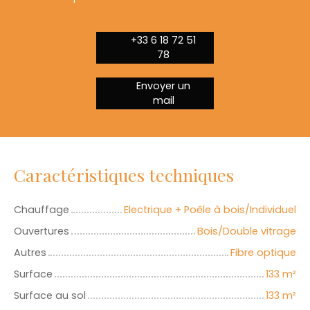
+33 6 18 72 51
78
Envoyer un
mail
Caractéristiques techniques
Chauffage
Electrique + Poêle à bois/Individuel
Ouvertures
Bois/Double vitrage
Autres
Fibre optique
Surface
133
m²
Surface au sol
133
m²