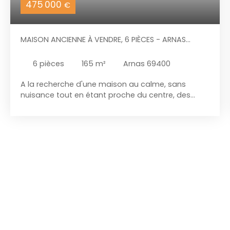
475 000
€
MAISON ANCIENNE À VENDRE, 6 PIÈCES - ARNAS
69400
6
pièces
165
m²
Arnas 69400
A la recherche d'une maison au calme, sans
nuisance tout en étant proche du centre, des
commerces, écoles et transports, ce bien est fait
pour vous ! Sans aucun travaux à prévoir que ce
soit à l'intérieur ou en extérieur, vous n'aurez qu'à
vous installer pour profiter des atouts de ce bien
rare. Située à Arnas, limite Villefranche, cette
maison de plus de 165m² sur un beau terrain de
700 m² a été entièrement rénovée avec des
matériaux de qualité. Au rez‑de‑chaussée, elle se
compose d'une cuisine équipée (20 m²) avec
buanderie et WC, ouverte sur un séjour très
lumineux de 30 m² donnant sur l'extérieur et d'une
chambre avec douche à l’italienne. À l’étage se