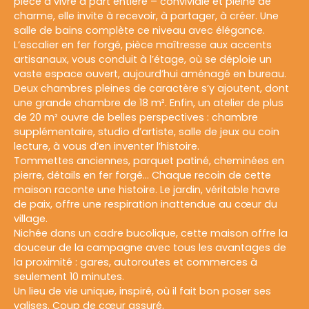
pièce à vivre à part entière – conviviale et pleine de
charme, elle invite à recevoir, à partager, à créer. Une
salle de bains complète ce niveau avec élégance.
L’escalier en fer forgé, pièce maîtresse aux accents
artisanaux, vous conduit à l’étage, où se déploie un
vaste espace ouvert, aujourd’hui aménagé en bureau.
Deux chambres pleines de caractère s’y ajoutent, dont
une grande chambre de 18 m². Enfin, un atelier de plus
de 20 m² ouvre de belles perspectives : chambre
supplémentaire, studio d’artiste, salle de jeux ou coin
lecture, à vous d’en inventer l’histoire.
Tommettes anciennes, parquet patiné, cheminées en
pierre, détails en fer forgé… Chaque recoin de cette
maison raconte une histoire. Le jardin, véritable havre
de paix, offre une respiration inattendue au cœur du
village.
Nichée dans un cadre bucolique, cette maison offre la
douceur de la campagne avec tous les avantages de
la proximité : gares, autoroutes et commerces à
seulement 10 minutes.
Un lieu de vie unique, inspiré, où il fait bon poser ses
valises. Coup de cœur assuré.