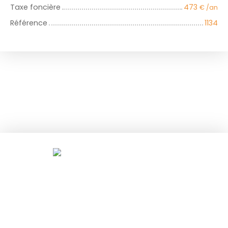
Taxe foncière
473
€ /an
Référence
1134