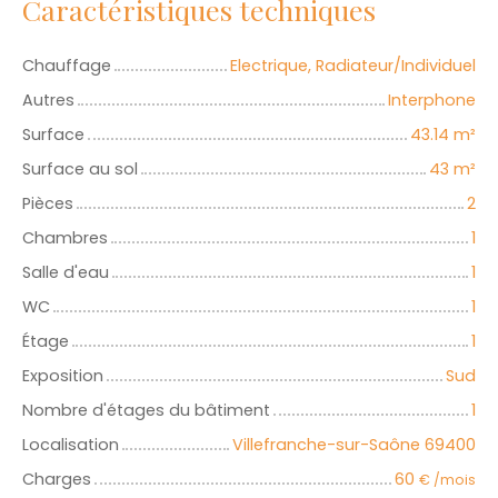
Caractéristiques techniques
Chauffage
Electrique, Radiateur/Individuel
Autres
Interphone
Surface
43.14
m²
Surface au sol
43
m²
Pièces
2
Chambres
1
Salle d'eau
1
WC
1
Étage
1
Exposition
Sud
Nombre d'étages du bâtiment
1
Localisation
Villefranche-sur-Saône 69400
Charges
60
€ /mois