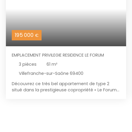
195 000
€
EMPLACEMENT PRIVILEGIE RESIDENCE LE FORUM
3
pièces
61
m²
Villefranche-sur-Saône 69400
Découvrez ce très bel appartement de type 2
situé dans la prestigieuse copropriété « Le Forum »
idéalement située en plein cœur de Villefranche.
Installé au 4ᵉ étage (avec ascenseur) de cet
immeuble et entièrement rénové, il séduit par ses
volumes généreux, ses parquets élégants et ses
belles hauteurs sous plafond qui lui confèrent une
luminosité remarquable. Le hall, vous accueille